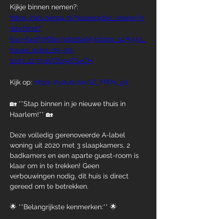
Kijkje binnen nemen?:  
https://api.zien24.nl/houseqube_viewer/in
dex.html?
tour=64df3768a33d92646531f4b9_1475551_
house_qube_05-09-
2023_12:33.pVOtz5oTSvCH
Kijk op: 
https://youtu.be/lZ_FhTN_yjs
🏡 **Stap binnen in je nieuwe thuis in 
Haarlem!** 🏡
Deze volledig gerenoveerde A-label 
woning uit 2020 met 3 slaapkamers, 2 
badkamers en een aparte guest-room is 
klaar om in te trekken! Geen 
verbouwingen nodig, dit huis is direct 
gereed om te betrekken.
🌟 **Belangrijkste kenmerken:** 🌟