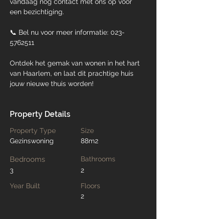
vandaag nog contact met ons op voor 
een bezichtiging.
📞 Bel nu voor meer informatie: 023-
5762511
Ontdek het gemak van wonen in het hart 
van Haarlem, en laat dit prachtige huis 
jouw nieuwe thuis worden!
Property Details
Property Type
Size
Gezinswoning
88m2
Bedrooms
Bathrooms
3
2
Year Built
Floors
2