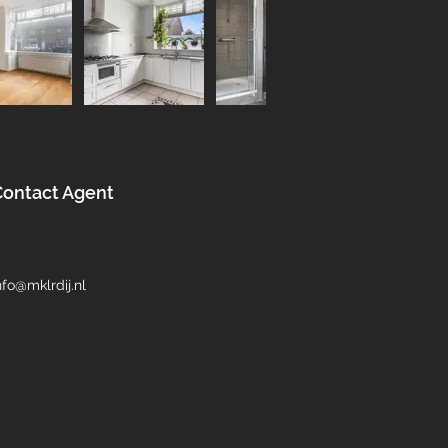
Contact Agent
nfo@mklrdij.nl