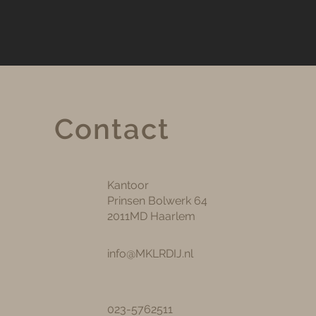
Contact
Kantoor
Prinsen Bolwerk 64
2011MD Haarlem
info@MKLRDIJ.nl
023-5762511